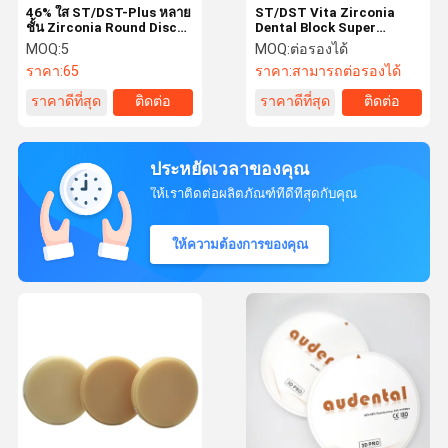
46% ใส ST/DST-Plus หลาย
ST/DST Vita Zirconia
ชั้น Zirconia Round Disc
Dental Block Super
Block Smooth Vita 16
Translucency วัสดุ CAD /
MOQ:
5
MOQ:
ต่อรองได้
Shade สําหรับการฟื้นฟูฟัน
CAM วัสดุ
ราคา:
65
ราคา:
สามารถต่อรองได้
ราคาดีที่สุด
ติดต่อ
ราคาดีที่สุด
ติดต่อ
ประหยัดเวลาของคุณ
ให้เราติดต่อผลิตภัณฑ์ที่ดีที่สุดกับคุณ
ให้ความต้องการของคุณ