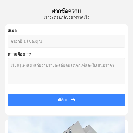
พิมพ์โลหะทันตกรรม 3 มิติ
30 มม. ทันตกรรมเซอร์โคเนียบล็อกวัสดุรากฟันเทียม Cad Cam ความโปร่งแ
ฝากข้อความ
ครอบฟันเซรามิก แก้วเซรามิก Cad Cam
บล็อก Pma ทันตกรรม
เราจะตอบกลับอย่างรวดเร็ว
AG Dental Pmma Block Resin ฟันปลอมบางส่วน 98mm / 95mm
แผ่นขี้ผึ้งทันตกรรม
Clear Peek CAD CAM AG Block PMMA Disc Lab วัสดุ 98mm / 95mm
อีเมล
วัสดุฐานฟันปลอม Pmma สีชมพู ครอบฟัน PMMA แบบ Double Shade
แผ่นไทเทเนียมทันตกรรม
White Zirconia Polishing Bur ทันตกรรม High Shine Lisi Block Grinder
บล็อกโคบอลต์โครม
ความต้องการ
ชุดเครื่องมือขัดฟันเซรามิก Lisi Block Ingot High Shine
ชุดหินขัดเซอร์โคเนียหลากสี Lisi Block Wheel Stone
เบอร์เซอร์โคเนียมิลลิ่ง
เครื่องมือทันตกรรม Roland Zirconia Milling Bur Amann Girrbach DC DLC
Bur ขัดเซอร์โคเนีย
WAX Amann Girrbach Zirconia Milling Bur Tool การเคลือบ Roland DC DL
98 มม. โคบอลต์โครเมียมทันตกรรมโลหะผสมบล็อก Lab วัสดุทางทันตกรรม
อุปกรณ์ห้องปฏิบัติการทันตกรรม
CAD CAM Titanium Dental Implant Ti5 การกัดครอบฟันโลหะทางทันตกรร
চালিয়ে
สารสกัดฟัน
สะพานฟัน พิมพ์โลหะ 3 มิติ SLM ผงโลหะการพิมพ์ 3 มิติ ISO
White Zirconia Cad Cam Dental Blocks วัสดุรากฟันเทียมแบบโปร่งแสง
UT / DUT ฟัน Zirconia Block สูงโปร่งใส Preshade หลายชั้น
Ingot Cad Cam Dental Glass เซรามิกลิเธียม Disilicate สำหรับสื่อ FDA