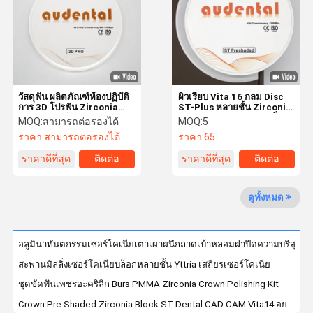
ควบคุม
ติดต่อเรา
ข่าว
คดี
คุณภาพ
วัสดุฟัน ผลิตภัณฑ์ห้องปฏิบัติ
ผิวเรียบ Vita 16 กลม Disc
การ 3D โปรฟัน Zirconia
ST-Plus หลายชั้น Zirconia
Block เซรามิก
Block 900Mpa ความแข็ง
MOQ:
สามารถต่อรองได้
MOQ:
5
แรงในการบิด 46% ความใส
ราคา:
สามารถต่อรองได้
ราคา:
65
ขอใบเสนอ
ราคาดีที่สุด
ติดต่อ
ราคาดีที่สุด
ติดต่อ
ราคา
ดูทั้งหมด
บล็อกเซอร์โคเนียทางทันตกรรม
บล็อกเซอร์โคเนียหลายชั้น
อลูมินาทันตกรรมเซอร์โคเนียเตาเผาผนึกถาดเบ้าหลอมฝาปิดความบริสุทธิ์ส
บล็อกเซอร์โคเนียก่อนแรเงา
สะพานมิลลิ่งเซอร์โคเนียบล็อกหลายชั้น Yttria เสถียรเซอร์โคเนีย
ชุดขัดฟันเพชรอะคริลิก Burs PMMA Zirconia Crown Polishing Kit
เซรามิกแก้วทันตกรรม
Crown Pre Shaded Zirconia Block ST Dental CAD CAM Vita14 อย