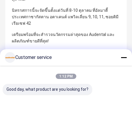
นิทรรศการนี้จะจัดขึ้นตั้งแต่วันที่ 8-10 ตุลาคม ที่อัลมาตี้
ประเทศกาซากัสตาน อตาเคนต์ แพวิลเลี่ยน 9, 10, 11, ซอยติมี
เรียเซฟ 42
เตรียมพร้อมที่จะสํารวจนวัตกรรมล่าสุดของ Audental และ
ผลิตภัณฑ์ขายดีที่สุด!
Customer service
Recommended Products
1:12 PM
Good day, what product are you looking for?
อุปกรณ์ทันต
บล็อกเซอร์โค
เซอร์โคเนีย
โบล็อกซิรค
กรรมสำหรับ
เนียสำหรับทันต
บล็อกแบบมีสี
นิยมฟัน
แล็บ ให้การจับคู่
กรรม วัสดุที่
รองพื้น เหมาะ
สารประกอบ
สีและการใช้
ทนทาน เหมาะ
สำหรับงานฟัน
ความบริสุทธิ์
งานที่ราบรื่น
สำหรับงาน
หน้าและฟันหลัง
กับ ZrO2 H
ราคาดีที่สุด
ราคาดีที่สุด
ราคาดีที่สุด
ราคาดีที่ส
สำหรับเซรามิก
บูรณะและฟัน
ด้วย
Y2O3 สําหรั
ทันตกรรม รวม
ปลอมทางทันต
ประสิทธิภาพ
ผลประกอบก