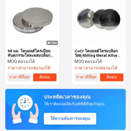
98 มม. โคบอลต์โครเมียม
CoCr โคบอลต์โครมบล็อก
ทันตกรรมโลหะผสมบล็อก
วัสดุ Milling Metal Alloy
Lab วัสดุทางทันตกรรมพร้อม
Disc Lab
MOQ:
ต่อรองได้
MOQ:
ต่อรองได้
ขั้นตอน
ราคา:
สามารถต่อรองได้
ราคา:
สามารถต่อรองได้
ราคาดีที่สุด
ติดต่อ
ราคาดีที่สุด
ติดต่อ
ประหยัดเวลาของคุณ
ให้เราติดต่อผลิตภัณฑ์ที่ดีที่สุดกับคุณ
ให้ความต้องการของคุณ