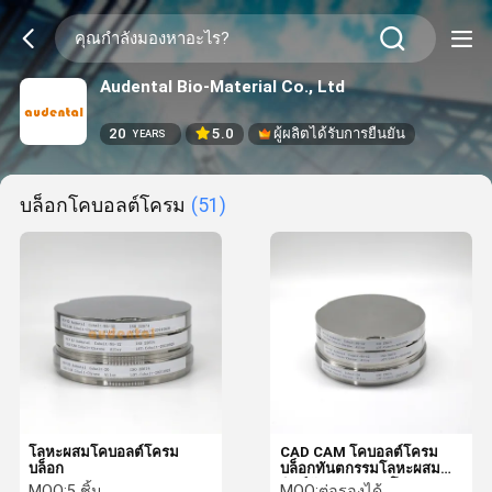
Audental Bio-Material Co., Ltd
20
5.0
ผู้ผลิตได้รับการยืนยัน
YEARS
บล็อกโคบอลต์โครม
(51)
โลหะผสมโคบอลต์โครม
CAD CAM โคบอลต์โครม
บล็อก
บล็อกทันตกรรมโลหะผสม
ดิสก์ฟันปลอมแท่งโลหะ
MOQ:
5 ชิ้น
MOQ:
ต่อรองได้