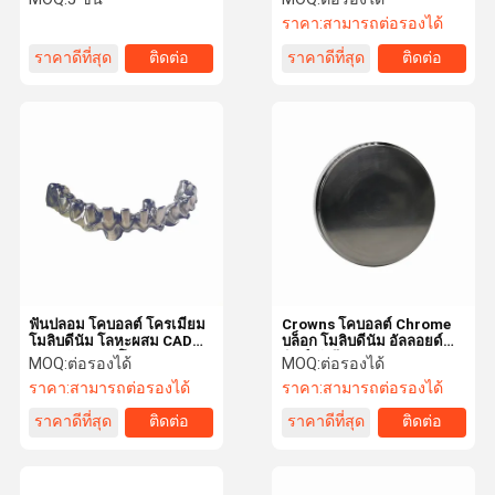
ราคา:
สามารถต่อรองได้
ราคาดีที่สุด
ติดต่อ
ราคาดีที่สุด
ติดต่อ
ฟันปลอม โคบอลต์ โครเมียม
Crowns โคบอลต์ Chrome
โมลิบดีนัม โลหะผสม CAD
บล็อก โมลิบดีนัม อัลลอยด์
CAM วัสดุแท่งโลหะ
ดิสก์ ตัวยึด ISO
MOQ:
ต่อรองได้
MOQ:
ต่อรองได้
ราคา:
สามารถต่อรองได้
ราคา:
สามารถต่อรองได้
ราคาดีที่สุด
ติดต่อ
ราคาดีที่สุด
ติดต่อ