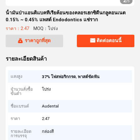
2
/
5
น้ํามันป่าแอนติแบคทีเรียค้อนของคลอรเฮกซิดีนกลูคอนเนต
0.15% ~ 0.45% แพสต์ Endodontics แช่ราก
ราคา：2.47
MOQ：โปร่ง
ราคาถูกที่สุด
ติดต่อตอนนี้
รายละเอียดสินค้า
แสงสูง
,
37% โฟสฟอริกกรด
พาสต์ขัดฟัน
จำนวนสั่งซื้อ
โปร่ง
ขั้นต่ำ
ชื่อแบรนด์
Audental
ราคา
2.47
รายละเอียด
กล่องสี
การบรรจุ