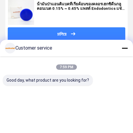
น้ํามันป่าแอนติแบคทีเรียค้อนของคลอรเฮกซิดีนกลู
คอนเนต 0.15% ~ 0.45% แพสต์ Endodontics แช่
ราก
চালিয়ে
Customer service
แนะนำผลิตภัณฑ์
7:59 PM
Good day, what product are you looking for?
แผ่นขี้ผึ้งทันต
แผ่นขี้ผึ้งทันต
แผ่นขี้ผึ้งทันต
แผ่นแว็กซ์
กรรม บล็อกขี้ผึ้ง
กรรม บล็อกขี้ผึ้ง
กรรมหลายสี ฟ้า
สำหรับทันต
ที่แข็งแรงและ
แข็งสำหรับ
เขียว ขาว
กรรม แว็กซ์
มั่นคงสำหรับ
เครื่องกัดทันต
ออกแบบมาให้
บล็อกที่เสถี
การหล่อที่
กรรม ให้การ
เผาไหม้ได้
และแข็งแรง
ราคาดีที่สุด
ราคาดีที่สุด
ราคาดีที่สุด
ราคาดีที่ส
แม่นยำและการ
หล่อที่แม่นยำ
สะอาดและช่วย
ออกแบบมา
กัดแต่งคอปปิ้ง
ความเสถียรที่
ให้มองเห็นรูป
สำหรับการห
และครอบฟัน
แข็งแกร่ง และ
ร่างของฟันได้
ที่แม่นยำแล
เต็มรูปแบบ
การแกะสลักที่
ง่าย
การผลิตคร